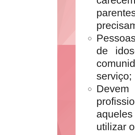
parent
precisam
Pessoas
de ido
comunid
serviço;
Devem
profiss
aquele
utilizar 