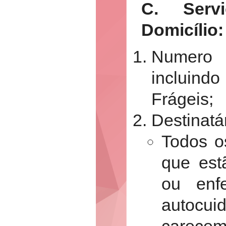
C. Serv
Domicílio:
Numero 
incluin
Frágeis;
Destinatá
Todos o
que est
ou enf
autocu
carece