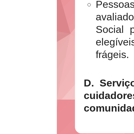
Pessoas
avaliad
Social 
elegíve
frágeis.
D. Serviç
cuidado
comunida