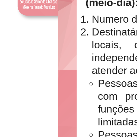
(meio-dia)
Numero de
Destinatá
locais
indepen
atender a
Pessoas
com pr
funçõe
limitada
Pessoas