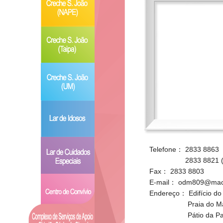
Telefone：
2833 8863
2833 8821 (Serviço
Fax：
2833 8803
E-mail：
odm809@maca
Endereço：
Edifício d
Praia do M
Pátio da P