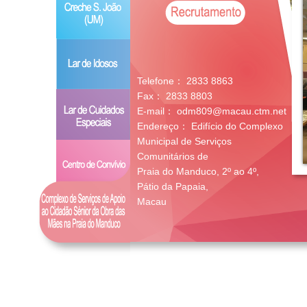
Telefone：
2833 8863
Fax：
2833 8803
E-mail：
odm809@macau.ctm.net
Endereço：
Edifício do Complexo
Municipal de Serviços
Comunitários de
Praia do Manduco, 2º ao 4º,
Pátio da Papaia,
Macau