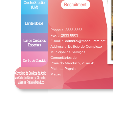
Phone：
2833 8863
Fax：
2833 8803
E-mail：
odm809@macau.ctm.net
Address：
Edifício do Complexo
Municipal de Serviços
Comunitários de
Praia do Manduco, 2º ao 4º,
Pátio da Papaia,
Macau