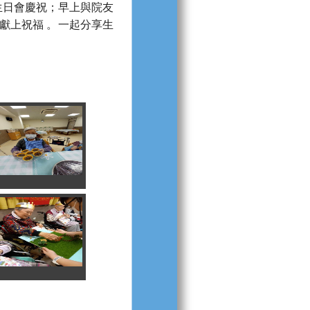
辦生日會慶祝；早上與院友
獻上祝福 。一起分享生