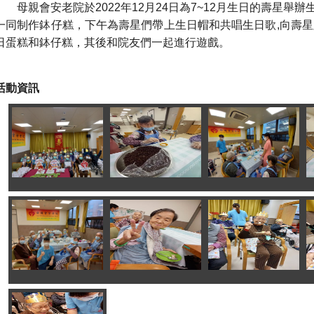
母親會安老院於2022年12月24日為7~12月生日的壽星舉
一同制作鉢仔糕，下午為壽星們帶上生日帽和共唱生日歌,向壽星
日蛋糕和鉢仔糕，其後和院友們一起進行遊戲。
活動資訊