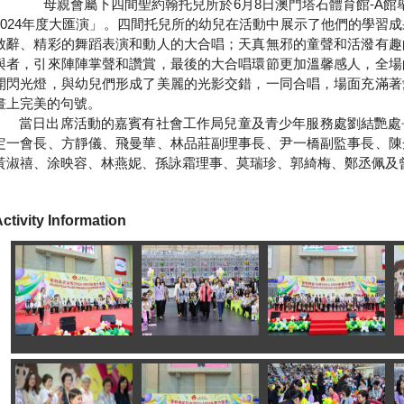
母親會屬下四間聖約翰托兒所於
6
月
8
日澳門塔石體育館
-A
館
024
年度大匯演」。四間托兒所的幼兒在活動中展示了他們的學習成
致辭、精彩的舞蹈表演和動人的大合唱；天真無邪的童聲和活潑有趣
與者，引來陣陣掌聲和讚賞，最後的大合唱環節更加溫馨感人，全場
開閃光燈，與幼兒們形成了美麗的光影交錯，一同合唱，場面充滿著
畫上完美的句號。
當日出席活動的嘉賓有社會工作局兒童及青少年服務處劉結艷處
定一會長、方靜儀、飛曼華、林品莊副理事長、尹一橋副監事長、陳
黃淑禧、涂映容、林燕妮、孫詠霜理事、莫瑞珍、郭綺梅、鄭丞佩及
ctivity Information