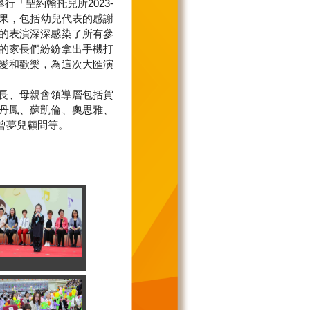
舉行「聖約翰托兒所
2023-
果，包括幼兒代表的感謝
的表演深深感染了所有參
的家長們紛紛拿出手機打
愛和歡樂，為這次大匯演
長、母親會領導層包括賀
丹鳳、蘇凱倫、奧思雅、
曾夢兒顧問等。